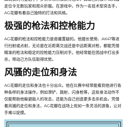
走位令无数玩家和观众折服。在游戏中，作为一名技术型突击手，
AG花瓣有着自己独特的打法和风格。
极强的枪法和控枪能力
AG花瓣的枪法和控枪能力是毋庸置疑的。他擅长使用、AK47等进
行扫射或点射，无论是在近距离交战还是中远距离对枪，都能凭借
精准的枪法和稳定的控枪能力压制对手。他经常能在团战中打出多
杀，带动己方队伍取得优势。
风骚的走位和身法
AG花瓣的走位和身法也十分出众。他在比赛中经常能看到他进行各
种各样的身法操作，例如滑铲、跳射、闪身枪等，这些身法动作不
仅能帮助他躲避敌人的攻击，还能为自己创造更多击杀机会。凭借
着风骚的走位和身法，AG花瓣在战场上宛如一条灵活的游鱼，让对
手难以捉摸。