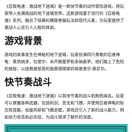
《忍极龟速：激战地下迷城》是一款快节奏的动作冒险游戏，将玩
家带入充满挑战的地下迷城世界。这款游戏基于流行的《忍极龟
速》系列，融合了经典的横版卷轴玩法和现代元素，为玩家提供了
激动人心且引人入胜的体验。
游戏背景
游戏的故事发生在神秘的地下迷城，玩家扮演四只勇敢的忍者神
龟：莱昂纳多、拉斐尔、米开朗基罗和多纳泰罗。他们踏上了危险
的旅程，以拯救被邪恶的施莱德绑架的埃普里尔·奥尼尔。
快节奏战斗
《忍极龟速：激战地下迷城》以其快节奏的战斗机制而闻名。玩家
可以掌握各种武器，包括利剑、苦无和飞镖，并使用忍者神龟的标
志性技能，如旋风斩和飞檐走壁。游戏还引入了新的战斗能力，例
如协力攻击和必杀技，为战斗增添了额外的深度。